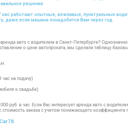
равильное решение.
У нас работают опытные, вежливые, пунктуальные водит
у, даже если машина понадобится Вам через год.
 аренда авто с водителем в Санкт-Петербурге? Однозначног
дставление о цене автопроката, мы сделали таблицу базо
ды:
 час на подачу)
мобиля к свадьбе)
00 руб. в час. Если Вас интересует аренда авто с водителе
с стоимость заказа с учетом понижающего коэффициента п
АCar78