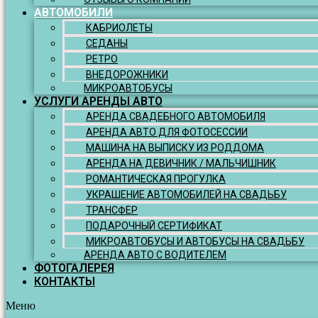
АВТОМОБИЛИ
КАБРИОЛЕТЫ
СЕДАНЫ
РЕТРО
ВНЕДОРОЖНИКИ
МИКРОАВТОБУСЫ
УСЛУГИ АРЕНДЫ АВТО
АРЕНДА СВАДЕБНОГО АВТОМОБИЛЯ
АРЕНДА АВТО ДЛЯ ФОТОСЕССИИ
МАШИНА НА ВЫПИСКУ ИЗ РОДДОМА
АРЕНДА НА ДЕВИЧНИК / МАЛЬЧИШНИК
РОМАНТИЧЕСКАЯ ПРОГУЛКА
УКРАШЕНИЕ АВТОМОБИЛЕЙ НА СВАДЬБУ
ТРАНСФЕР
ПОДАРОЧНЫЙ СЕРТИФИКАТ
МИКРОАВТОБУСЫ И АВТОБУСЫ НА СВАДЬБУ
АРЕНДА АВТО С ВОДИТЕЛЕМ
ФОТОГАЛЕРЕЯ
КОНТАКТЫ
Меню