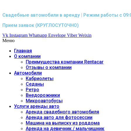
Свадебные автомобили в аренду | Режим работы с 09:0
Прием заявок (КРУГЛОСУТОЧНО)
Vk
Instagram
Whatsapp
Envelope
Viber
Weixin
Меню
Главная
О компании
Преимущества компании Rentacar
Отзывы о компании
Автомобили
Кабриолеты
Седаны
Ретро
Внедорожники
Микроавтобусы
Услуги аренды авто
Аренда свадебного автомобиля
Аренда авто для фотосессии
Машина на выписку из роддома
Аренда на девичник / мальчишник