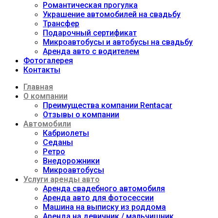
Романтическая прогулка
Украшение автомобилей на свадьбу
Трансфер
Подарочный сертификат
Микроавтобусы и автобусы на свадьбу
Аренда авто с водителем
Фотогалерея
Контакты
Главная
О компании
Преимущества компании Rentacar
Отзывы о компании
Автомобили
Кабриолеты
Седаны
Ретро
Внедорожники
Микроавтобусы
Услуги аренды авто
Аренда свадебного автомобиля
Аренда авто для фотосессии
Машина на выписку из роддома
Аренда на девичник / мальчишник